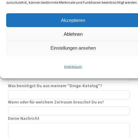
e
zurückziehst, können bestimmte Merkmale und Funktionen beeinträchtigt werden.
Dein Name
r
n
Akzeptieren
Aus welchem Stadtteil/Stadt kommst Du?
a
t
Ablehnen
i
Deine Mail-Adresse
v
e
Einstellungen ansehen
Zur Sicherheit nochmal Deine Mail-Adresse
:
Impressum
Deine Telefonnummer
Was benötigst Du aus meinem "Dinge-Katalog"?
Wann oder für welchem Zeitraum brauchst Du es?
Deine Nachricht