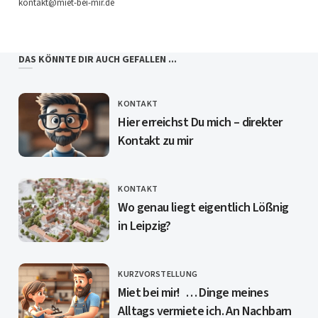
kontakt@miet-bei-mir.de
DAS KÖNNTE DIR AUCH GEFALLEN ...
KONTAKT
CATEGORY
Hier erreichst Du mich – direkter
Kontakt zu mir
KONTAKT
CATEGORY
Wo genau liegt eigentlich Lößnig
in Leipzig?
KURZVORSTELLUNG
CATEGORY
Miet bei mir! … Dinge meines
Alltags vermiete ich. An Nachbarn