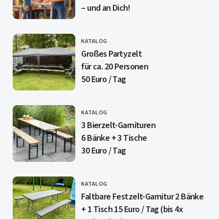
– und an Dich!
KATALOG
CATEGORY
Großes Partyzelt
für ca. 20 Personen
50 Euro / Tag
KATALOG
CATEGORY
3 Bierzelt-Garnituren
6 Bänke + 3 Tische
30 Euro / Tag
KATALOG
CATEGORY
Faltbare Festzelt-Garnitur 2 Bänke
+ 1 Tisch 15 Euro / Tag (bis 4x