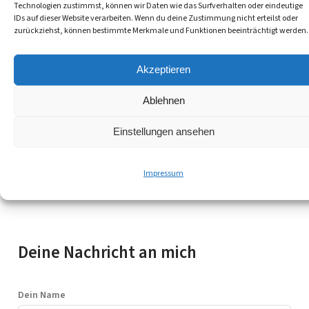
Technologien zustimmst, können wir Daten wie das Surfverhalten oder eindeutige
IDs auf dieser Website verarbeiten. Wenn du deine Zustimmung nicht erteilst oder
zurückziehst, können bestimmte Merkmale und Funktionen beeinträchtigt werden.
Akzeptieren
Ablehnen
Einstellungen ansehen
SHARE WITH FRIENDS
Impressum
A
Deine Nachricht an mich
l
t
e
Dein Name
r