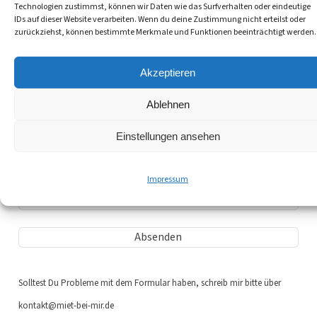
Technologien zustimmst, können wir Daten wie das Surfverhalten oder eindeutige
IDs auf dieser Website verarbeiten. Wenn du deine Zustimmung nicht erteilst oder
zurückziehst, können bestimmte Merkmale und Funktionen beeinträchtigt werden.
Akzeptieren
Ablehnen
WICHTIG! Für jeden Zahlungsverkehr nutze ich zu Deiner und
meiner Sicherheit ausschließlich
PAYPAL
. Keine Kreditkarte,
kein Bargeld
, keine Überweisung. Ausschließlich Paypal.
Einstellungen ansehen
Vielen Dank für Dein Verständnis!
Impressum
Sicherheitstest: Was ist 3 + 4?
Solltest Du Probleme mit dem Formular haben, schreib mir bitte über
kontakt@miet-bei-mir.de