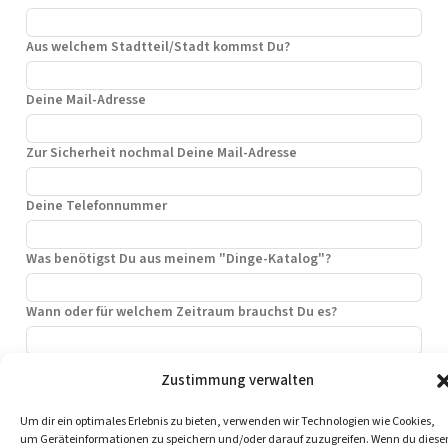
r
n
Aus welchem Stadtteil/Stadt kommst Du?
a
t
i
Deine Mail-Adresse
v
e
Zur Sicherheit nochmal Deine Mail-Adresse
:
Deine Telefonnummer
Was benötigst Du aus meinem "Dinge-Katalog"?
Wann oder für welchem Zeitraum brauchst Du es?
Deine Nachricht
Zustimmung verwalten
Um dir ein optimales Erlebnis zu bieten, verwenden wir Technologien wie Cookies,
um Geräteinformationen zu speichern und/oder darauf zuzugreifen. Wenn du diese